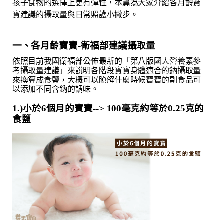
孩子食物的選擇上更有彈性，本篇為大家介紹各月齡寶
寶建議的攝取量與日常照護小撇步。
一、各月齡寶寶-衛福部建議攝取量
依照目前我國衛福部公佈最新的「第八版國人營養素參
考攝取量建議」來說明各階段寶寶身體適合的鈉攝取量
來換算成食鹽，大概可以瞭解什麼時候寶寶的副食品可
以添加不同含鈉的調味。
1.)小於6個月的寶寶--> 100毫克約等於0.25克的
食鹽