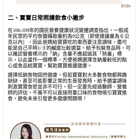
二、寶寶日常照護飲食小撇步
在106-109年的國民營養健康狀況變遷調查指出，一般成
年民眾的平均食鹽攝取量約為9公克（即使建議量為６公
克以內），因此爸媽給寶寶吃的東西要注意調味，盡可
能是自己平時1/３的鹹度比較適當。給予包裝食品時，可
以確認營養標示的「鈉」含量不應超過其「熱量」標
示，以此當作一個標準，方便爸媽選擇含鈉量較低的點
心或食品給寶寶，幫助寶寶維護健康。
選擇低鈉食物固然健康，但若寶寶對大多數食物都興趣
缺缺，甚至可能影響正常的生長發育時，給予適當調味
刺激寶寶食慾並非不可行，但一定要先經過醫師、營養
師的評估，千萬不可以直接用重口味的食物吸引寶寶進
食，避免未來引發更多健康問題唷！