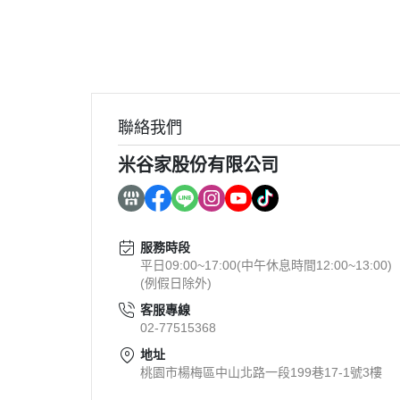
【爸爸節感恩慶】最高現折
【福利購】袋熊走保溫保冷
瑕疵) $99
【芽米嚴選商品】2ang
具，任選1件折30元
聯絡我們
【芽米嚴選商品】寶寶饅
米谷家股份有限公司
選1件折10元
服務時段
平日09:00~17:00(中午休息時間12:00~13:00)
(例假日除外)
客服專線
02-77515368
地址
桃園市楊梅區中山北路一段199巷17-1號3樓