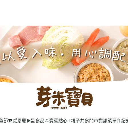
爸節🧡感恩慶
▶副食品
⁂寶寶點心 I 親子共食
門市資訊
菜單介紹