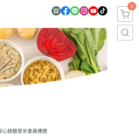
0
安心檢驗
芽米會員禮遇