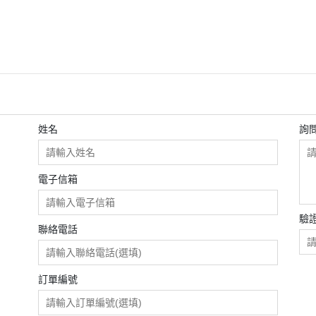
$198
袋(微
els餐
頭，任
姓名
詢
電子信箱
驗
聯絡電話
訂單編號