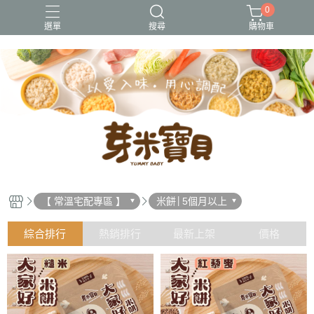
0
選單
搜尋
購物車
冷凍出貨
冷凍常溫出貨
常溫出貨
無調味
熱銷好評
【 常溫宅配專區 】
米餅│5個月以上
綜合排行
熱銷排行
最新上架
價格