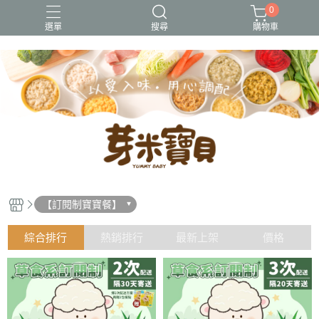
0
選單
搜尋
購物車
冷凍出貨
冷凍常溫出貨
常溫出貨
無調味
熱銷好評
【訂閱制寶寶餐】
綜合排行
熱銷排行
最新上架
價格