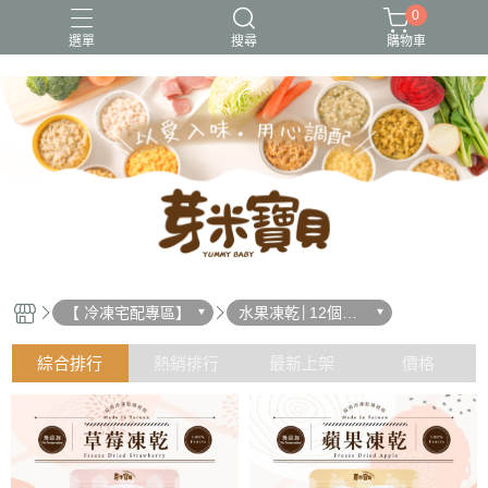
0
選單
搜尋
購物車
冷凍出貨
冷凍常溫出貨
常溫出貨
無調味
熱銷好評
【 冷凍宅配專區】
水果凍乾│12個月
以上(隨冷凍出貨)
綜合排行
熱銷排行
最新上架
價格