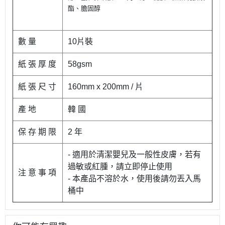
酯、膽固醇
數 量
10片裝
紙 張 厚 度
58gsm
紙 張 尺 寸
160mm x 200mm / 片
產 地
韓 國
保 存 期 限
2 年
- 適用於清潔嬰兒及一般性皮膚，若有
過敏或紅腫，請立即停止使用
注 意 事 項
- 本產品不溶於水，使用後請勿丟入馬
桶中