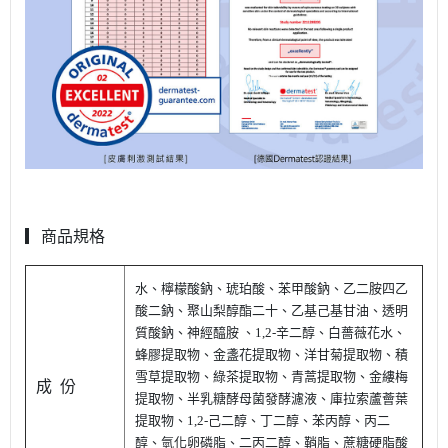
▎商品規格
水、檸檬酸鈉、琥珀酸、苯甲酸鈉、乙二胺四乙
酸二鈉、聚山梨醇酯二十、乙基己基甘油、透明
質酸鈉、神經醯胺 、1,2-辛二醇、白薔薇花水、
蜂膠提取物、金盞花提取物、洋甘菊提取物、積
雪草提取物、綠茶提取物、青蒿提取物、金縷梅
成 份
提取物、半乳糖酵母菌發酵濾液、庫拉索蘆薈葉
提取物、1,2-己二醇、丁二醇、苯丙醇、丙二
醇、氫化卵磷脂、二丙二醇、鞘脂、蔗糖硬脂酸